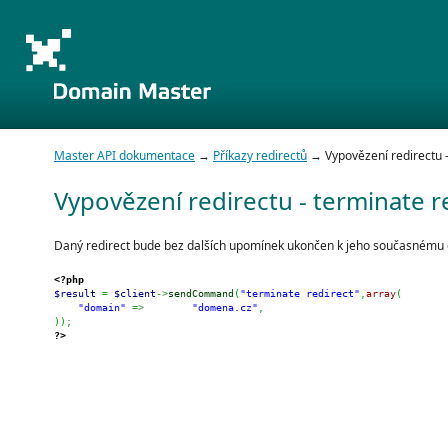
Master API dokumentace
→
Příkazy redirectů
→ Vypovězení redirectu -
Vypovězení redirectu - terminate r
Daný redirect bude bez dalších upomínek ukončen k jeho současnému 
<?php
$result
=
$client
->
sendCommand
(
"terminate redirect"
,
array
(
"domain"
=>
"domena.cz"
,
)
)
;
?>