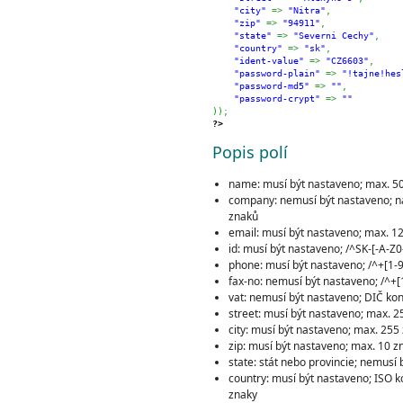
"city"
=>
"Nitra"
,
"zip"
=>
"94911"
,
"state"
=>
"Severni Cechy"
,
"country"
=>
"sk"
,
"ident-value"
=>
"CZ6603"
,
"password-plain"
=>
"!tajne!hes
"password-md5"
=>
""
,
"password-crypt"
=>
""
)
)
;
?>
Popis polí
name: musí být nastaveno; max. 5
company: nemusí být nastaveno; na
znaků
email: musí být nastaveno; max. 128
id: musí být nastaveno; /^SK-[-A-Z0
phone: musí být nastaveno; /^+[1-9]
fax-no: nemusí být nastaveno; /^+[1
vat: nemusí být nastaveno; DIČ ko
street: musí být nastaveno; max. 
city: musí být nastaveno; max. 255
zip: musí být nastaveno; max. 10 z
state: stát nebo provincie; nemusí
country: musí být nastaveno; ISO k
znaky