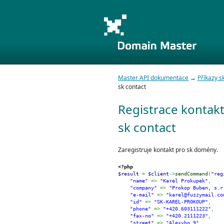
Master API dokumentace
→
Příkazy 
sk contact
Registrace kontakt
sk contact
Zaregistruje kontakt pro sk domény.
<?php
$result
=
$client
->
sendCommand
(
"reg
"name"
=>
"Karel Prokupek"
,
"company"
=>
"Prokop Buben, s.r
"e-mail"
=>
"karel@fuzzymail.co
"id"
=>
"SK-KAREL-PROKOUP"
,
"phone"
=>
"+420.603111222"
,
"fax-no"
=>
"+420.2111223"
,
"street"
=>
"Alexyho 9"
,