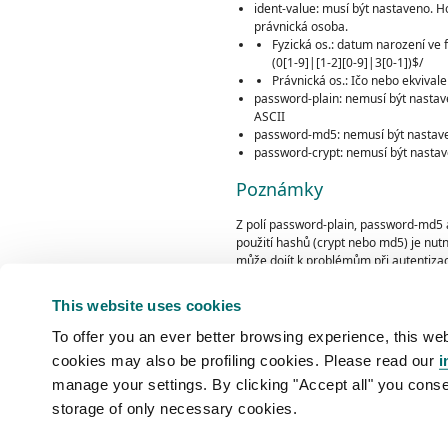
ident-value: musí být nastaveno. Ho
právnická osoba.
Fyzická os.: datum narození ve
(0[1-9]|[1-2][0-9]|3[0-1])$/
Právnická os.: Ičo nebo ekvival
password-plain: nemusí být nastav
ASCII
password-md5: nemusí být nastaven
password-crypt: nemusí být nastave
Poznámky
Z polí password-plain, password-md5 
použití hashů (crypt nebo md5) je nut
může dojít k problémům při autentizac
V popisu některých polí jsou mezi lom
This website uses cookies
kompatibilní). Hodnota pole se pak m
To offer you an ever better browsing experience, this web
Typ kontaktu (pravnická nebo fyzická o
cookies may also be profiling cookies. Please read our
i
datum YYYY-MM-DD. Pokud ano jedná se
manage your settings. By clicking "Accept all" you conse
storage of only necessary cookies.
Domain Master
is managed by
INTERN