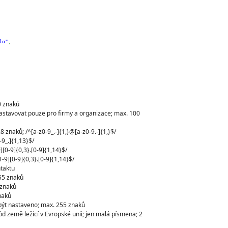
lo"
,
0 znaků
stavovat pouze pro firmy a organizace; max. 100
 znaků; /^[a-z0-9_.-]{1,}@[a-z0-9.-]{1,}$/
-9_.]{1,13}$/
[0-9]{0,3}.[0-9]{1,14}$/
-9][0-9]{0,3}.[0-9]{1,14}$/
ntaktu
255 znaků
 znaků
naků
 být nastaveno; max. 255 znaků
ód země ležící v Evropské unii; jen malá písmena; 2