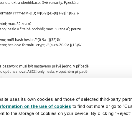
dnota extra identifikace. Dvě varianty. Fyzická a
 formáty YYYY-MM-DD; /^[0-9]{4}-(0[1-9]|1[0-2])-
entní; max. 32 znaků
eno; heslo v čitelné podobě; max. 50 znaků; pouze
o; md5 hash hesla; /^[0-9a-f]{32}$/
no; heslo ve formátu crypt; /^[a-zA-Z0-9\/.]{13}$/
a password musí být nastaveno právě jedno. V případě
no opět hashovat ASCII-only hesla, v opačném případě
i.
ítky uvedeny regulární porovnávací výrazy (Perl
usí shodovat s výrazem.
site uses its own cookies and those of selected third-party partn
soba) je dán tím jestli hodnota ident-value je platné
nformation on the use of cookies
to find out more or go to "Cu
 o fyzyckou os. jinak právnickou.
nt to the storage of cookies on your device. By clicking "Reject"
ET CZ, a.s.