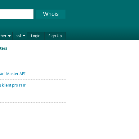
Whois
ther
ssl
Login
Sign Up
ters
lání Master API
 klient pro PHP