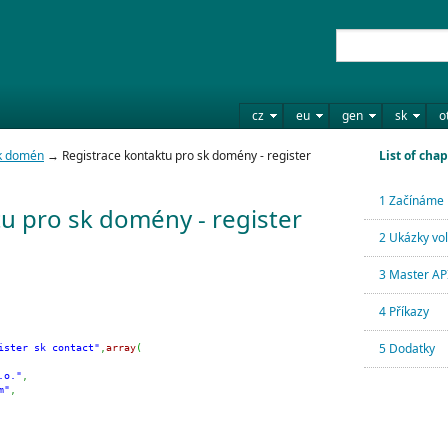
cz
eu
gen
sk
o
sk domén
→ Registrace kontaktu pro sk domény - register
List of chap
1 Začínáme
u pro sk domény - register
2 Ukázky vo
3 Master API
4 Příkazy
5 Dodatky
ister sk contact"
,
array
(
.o."
,
m"
,