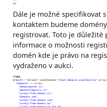
)
)
;
?>
Dále je možné specifikovat 
kontaktem budeme domény
registrovat. Toto je důležité 
informace o možnosti registr
domén kde je právo na regis
vydraženo v aukci.
<?php
$result
=
$client
->
sendCommand
(
"check domains availability"
,
array
"domains"
=>
array
(
"domainmaster.cz"
,
"generalregistry.cz"
,
"surely-free-domain.cz"
,
"domains.com"
,
"surely-free-domain.com"
,
"surely-free-domain.eu"
,
"surely-free-domain-sk-tld.sk"
,