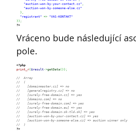
"auction-won-by-your-contact.cz"
,
"auction-won-by-someone-else.cz"
)
,
"registrant"
=>
"VAS-KONTAKT"
)
)
;
?>
Vráceno bude následující aso
pole.
<?php
print_r
(
$result
->
getData
(
)
)
;
//  Array
//  (
//    [domainmaster.cz] => no
//    [generalregistry.cz] => no
//    [surely-free-domain.cz] => yes
//    [domains.com] => no
//    [surely-free-domain.com] => yes
//    [surely-free-domain.eu] => yes
//    [surely-free-domain-sk-tld.sk] => yes
//    [auction-won-by-your-contact.cz] => yes
//    [auction-won-by-someone-else.cz] => auction winner only
//  )
?>