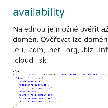
availability
Najednou je možné ověřit a
domén. Ověřovat lze domény 
.eu, .com, .net, .org, .biz, .i
.cloud, .sk.
<?php
$result
=
$client
->
sendCommand
(
"check domains availability"
,
array
"domains"
=>
array
(
"domainmaster.cz"
,
"generalregistry.cz"
,
"surely-free-domain.cz"
,
"domains.com"
,
"surely-free-domain.com"
,
"surely-free-domain.eu"
,
"surely-free-domain-sk-tld.sk"
)