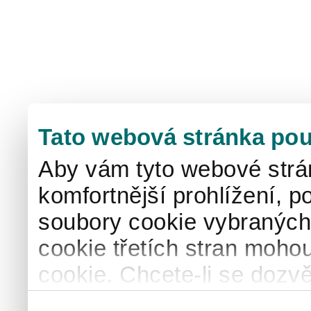
Tato webová stránka pou
Aby vám tyto webové strá
komfortnější prohlížení, p
soubory cookie vybraných 
cookie třetích stran mohou
cookie. Chcete-li se dozvě
naše
informace o použív