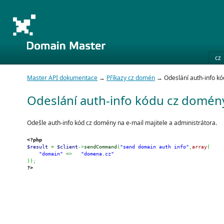
cz
Master API dokumentace
→
Příkazy cz domén
→ Odeslání auth-info k
Odeslání auth-info kódu cz domén
Odešle auth-info kód cz domény na e-mail majitele a administrátora.
<?php
$result
=
$client
->
sendCommand
(
"send domain auth info"
,
array
(
"domain"
=>
"domena.cz"
)
)
;
?>