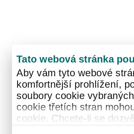
Tato webová stránka pou
Aby vám tyto webové strá
komfortnější prohlížení, p
soubory cookie vybraných 
cookie třetích stran mohou
cookie. Chcete-li se dozvě
naše
informace o použív