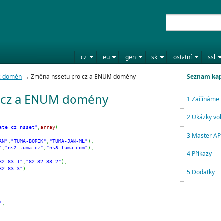
cz
eu
gen
sk
ostatní
ssl
cz domén
→ Změna nssetu pro cz a ENUM domény
Seznam kap
 cz a ENUM domény
1 Začínáme
2 Ukázky vo
ate cz nsset"
,
array
(
3 Master API
AN"
,
"TUMA-BOREK"
,
"TUMA-JAN-ML"
)
,
"
,
"ns2.tuma.cz"
,
"ns3.tuma.com"
)
,
4 Příkazy
82.83.1"
,
"82.82.83.2"
)
,
82.83.3"
)
5 Dodatky
"
,