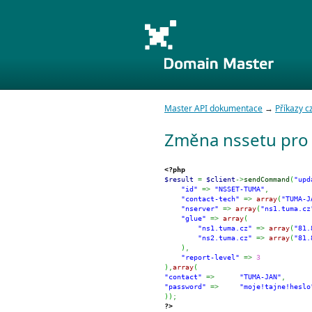
Master API dokumentace
→
Příkazy 
Změna nssetu pro
<?php
$result
=
$client
->
sendCommand
(
"upd
"id"
=>
"NSSET-TUMA"
,
"contact-tech"
=>
array
(
"TUMA-J
"nserver"
=>
array
(
"ns1.tuma.cz
"glue"
=>
array
(
"ns1.tuma.cz"
=>
array
(
"81.
"ns2.tuma.cz"
=>
array
(
"81.
)
,
"report-level"
=>
3
)
,
array
(
"contact"
=>
"TUMA-JAN"
,
"password"
=>
"moje!tajne!heslo
)
)
;
?>