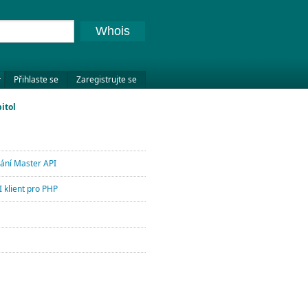
Whois
Přihlaste se
Zaregistrujte se
itol
lání Master API
 klient pro PHP