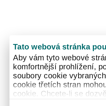
Tato webová stránka pou
Aby vám tyto webové strá
komfortnější prohlížení, p
soubory cookie vybraných 
cookie třetích stran mohou
cookie. Chcete-li se dozvě
naše
informace o použív