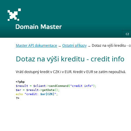
cz
Master API dokumentace
→
Ostatní příkazy
→ Dotaz na výši kreditu - cr
Dotaz na výši kreditu - credit info
Vrátí dostupný kredit v CZK i v EUR. Kredit v EUR se zatím nepoužívá.
<?php
$result
=
$client
->
sendCommand
(
"credit info"
)
;
$ar
=
$result
->
getData
(
)
;
echo
"credit: 
$ar[CZK]
"
;
?>