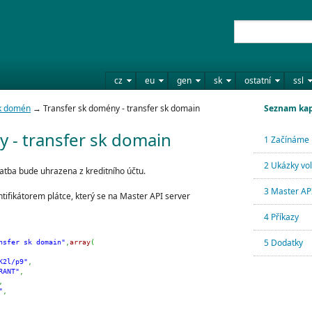
cz
eu
gen
sk
ostatní
ssl
sk domén
→ Transfer sk domény - transfer sk domain
Seznam kap
 - transfer sk domain
1 Začínáme
2 Ukázky vo
tba bude uhrazena z kreditního účtu.
3 Master API
tifikátorem plátce, který se na Master API server
4 Příkazy
5 Dodatky
nsfer sk domain"
,
array
(
K2l/p9"
,
RANT"
,
,
"
,