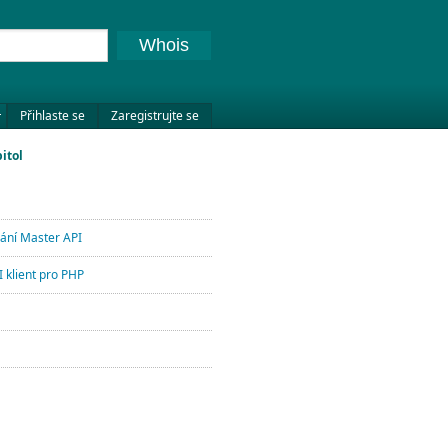
Whois
Přihlaste se
Zaregistrujte se
itol
lání Master API
 klient pro PHP