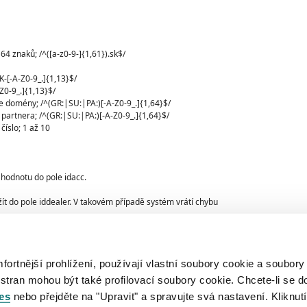
64 znaků; /^([a-z0-9-]{1,61}).sk$/
K-[-A-Z0-9_.]{1,13}$/
Z0-9_.]{1,13}$/
ce domény; /^(GR:|SU:|PA:)[-A-Z0-9_.]{1,64}$/
 partnera; /^(GR:|SU:|PA:)[-A-Z0-9_.]{1,64}$/
číslo; 1 až 10
 hodnotu do pole idacc.
ít do pole iddealer. V takovém případě systém vrátí chybu
ítky uvedeny regulární porovnávací výrazy (Perl
usí shodovat s výrazem.
rtnější prohlížení, používají vlastní soubory cookie a soubory
 stran mohou být také profilovací soubory cookie. Chcete-li se d
es
nebo přejděte na "Upravit" a spravujte svá nastavení. Kliknutí