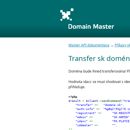
Master API dokumentace
→
Příkazy 
Transfer sk domény
Doména bude ihned transferována! Pla
Hodnota idacc se musí shodovat s iden
přihlašuje.
<?php
$result
=
$client
->
sendCommand
(
"tra
"transfer"
=>
"domena.sk"
,
"auth-info"
=>
"%gBqZ!55g7!E.L
"registrant"
=>
"SK-REGIST
"admin"
=>
"SK-ADMIN"
"idacc"
=>
"PA:PLATCE
"iddealer"
=>
""
,
)
)
;