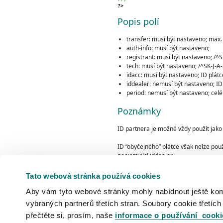
?>
Popis polí
transfer: musí být nastaveno; max. 
auth-info: musí být nastaveno;
registrant: musí být nastaveno; /^S
tech: musí být nastaveno; /^SK-[-A-
idacc: musí být nastaveno; ID plát
iddealer: nemusí být nastaveno; ID
period: nemusí být nastaveno; celé 
Poznámky
ID partnera je možné vždy použít jako
ID “obyčejného” plátce však nelze použ
neexistující iddealer.
V popisu některých polí jsou mezi lom
Tato webová stránka používá cookies
kompatibilní). Hodnota pole se pak m
Aby vám tyto webové stránky mohly nabídnout ještě komfo
vybraných partnerů třetích stran. Soubory cookie třetích
přečtěte si, prosím, naše
informace o používání cooki