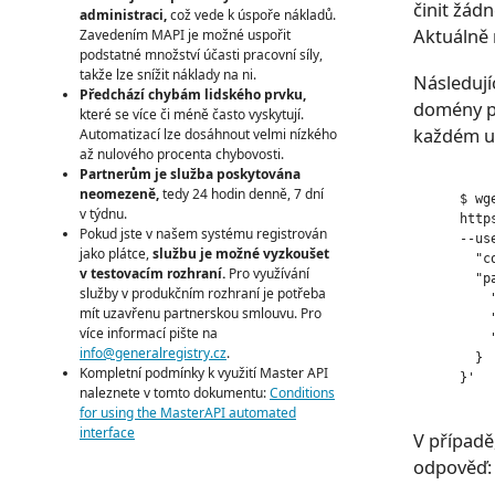
činit žád
administraci,
což vede k úspoře nákladů.
Aktuálně 
Zavedením MAPI je možné uspořit
podstatné množství účasti pracovní síly,
takže lze snížit náklady na ni.
Následují
Předchází chybám lidského prvku,
domény po
které se více či méně často vyskytují.
každém u
Automatizací lze dosáhnout velmi nízkého
až nulového procenta chybovosti.
Partnerům je služba poskytována
neomezeně,
tedy 24 hodin denně, 7 dní
      $ wg
v týdnu.
      http
Pokud jste v našem systému registrován
      --us
jako plátce,
službu je možné vyzkoušet
        "c
v testovacím rozhraní.
Pro využívání
        "pa
služby v produkčním rozhraní je potřeba
          
mít uzavřenu partnerskou smlouvu. Pro
          
více informací pište na
          
info@generalregistry.cz
.
        }

Kompletní podmínky k využití Master API
      }'

naleznete v tomto dokumentu:
Conditions
for using the MasterAPI automated
interface
V případě
odpověď: