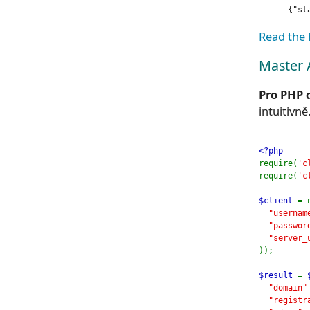
      {"st
Read the
Master 
Pro PHP 
intuitivně
<?php
require(
'c
require(
'c
$client 
= 
"usernam
"passwor
"server_
));
$result 
= 
"domain"
"registr