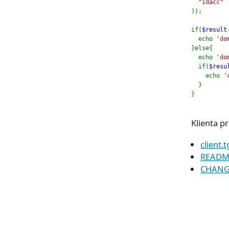
"idacc" 
));
if(
$result
  echo 
'do
}else{
  echo 
'do
  if(
$resu
    echo 
'
  }
}
Klienta p
client.t
READM
CHAN