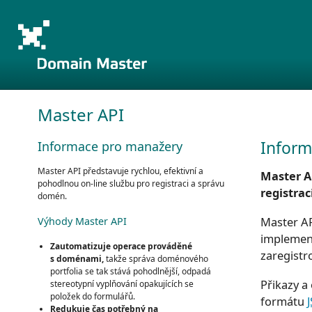
Master API
Inform
Informace pro manažery
Master API představuje rychlou, efektivní a
Master A
pohodlnou on-line službu pro registraci a správu
registra
domén.
Master AP
Výhody Master API
implemen
Zautomatizuje operace prováděné
zaregistr
s doménami,
takže správa doménového
portfolia se tak stává pohodlnější, odpadá
Přikazy a
stereotypní vyplňování opakujících se
položek do formulářů.
formátu
Redukuje čas potřebný na