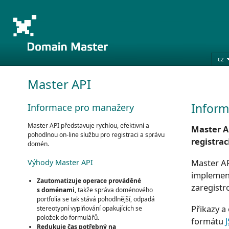
cz
Master API
Inform
Informace pro manažery
Master API představuje rychlou, efektivní a
Master A
pohodlnou on-line službu pro registraci a správu
registra
domén.
Master AP
Výhody Master API
implemen
Zautomatizuje operace prováděné
zaregistr
s doménami,
takže správa doménového
portfolia se tak stává pohodlnější, odpadá
Přikazy a
stereotypní vyplňování opakujících se
položek do formulářů.
formátu
Redukuje čas potřebný na