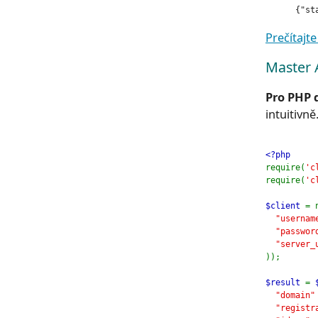
      {"st
Prečítajt
Master 
Pro PHP 
intuitivně
<?php
require(
'c
require(
'c
$client 
= 
"usernam
"passwor
"server_
));
$result 
= 
"domain"
"registr