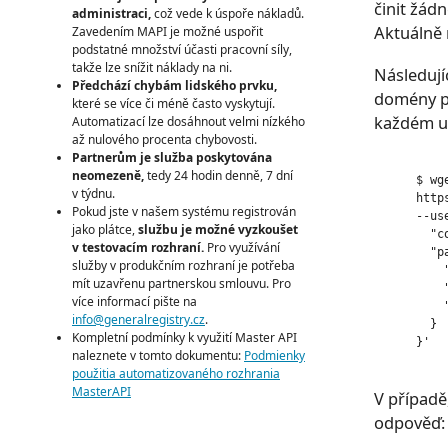
činit žád
administraci,
což vede k úspoře nákladů.
Aktuálně 
Zavedením MAPI je možné uspořit
podstatné množství účasti pracovní síly,
takže lze snížit náklady na ni.
Následují
Předchází chybám lidského prvku,
domény po
které se více či méně často vyskytují.
každém u
Automatizací lze dosáhnout velmi nízkého
až nulového procenta chybovosti.
Partnerům je služba poskytována
neomezeně,
tedy 24 hodin denně, 7 dní
      $ wg
v týdnu.
      http
Pokud jste v našem systému registrován
      --us
jako plátce,
službu je možné vyzkoušet
        "c
v testovacím rozhraní.
Pro využívání
        "pa
služby v produkčním rozhraní je potřeba
          
mít uzavřenu partnerskou smlouvu. Pro
          
více informací pište na
          
info@generalregistry.cz
.
        }

Kompletní podmínky k využití Master API
      }'

naleznete v tomto dokumentu:
Podmienky
použitia automatizovaného rozhrania
MasterAPI
V případě
odpověď: