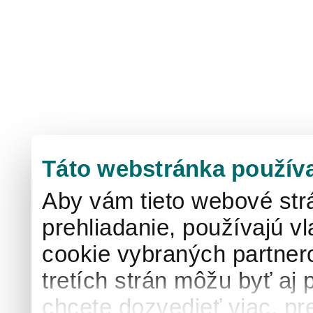
Táto webstránka použív
Aby vám tieto webové strá
prehliadanie, používajú v
cookie vybraných partnero
tretích strán môžu byť aj 
chcete dozvedieť viac, pr