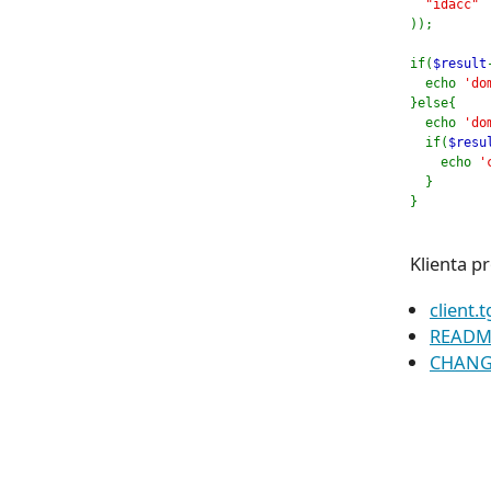
"idacc" 
));
if(
$result
  echo 
'do
}else{
  echo 
'do
  if(
$resu
    echo 
'
  }
}
Klienta p
client.t
READM
CHAN