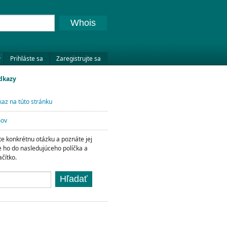
Whois
Prihláste sa
Zaregistrujte sa
odkazy
az na túto stránku
mov
te konkrétnu otázku a poznáte jej
te ho do nasledujúceho políčka a
ačítko.
Hľadať