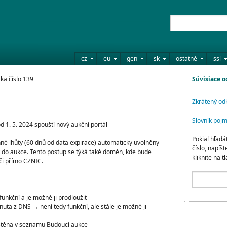
cz
eu
gen
sk
ostatné
ssl
ka číslo 139
Súvisiace 
Zkrátený odk
Slovník poj
 1. 5. 2024 spouští nový aukční portál
Pokiaľ hľadá
né lhůty (60 dnů od data expirace) automaticky uvolněny
číslo, napíš
y do aukce. Tento postup se týká také domén, kde bude
kliknite na tl
 či přímo CZNIC.
funkční a je možné ji prodloužit
nuta z DNS → není tedy funkční, ale stále je možné ji
stěna v seznamu Budoucí aukce