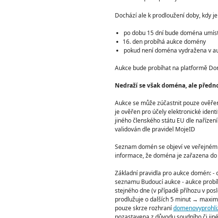
Dochází ale k prodloužení doby, kdy je
po dobu 15 dní bude doména umís
den probíhá aukce domény
pokud není doména vydražena v aukc
Aukce bude probíhat na platformě Do
Nedraží se však doména, ale přednos
Aukce se může zúčastnit pouze ověřen
je ověřen pro účely elektronické identi
jiného členského státu EU dle nařízen
validován dle pravidel MojeID
Seznam domén se objeví ve veřejné
informace, že doména je zařazena do
Základní pravidla pro aukce domén: -
seznamu Budoucí aukce - aukce probíh
stejného dne (v případě příhozu v pos
prodlužuje o dalších 5 minut → maximá
pouze skrze rozhraní
domenovyprohli
pozastavena z důvodu soudního či jin