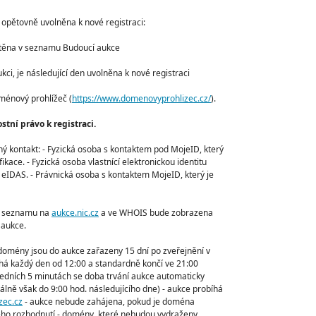
 opětovně uvolněna k nové registraci:
těna v seznamu Budoucí aukce
i, je následující den uvolněna k nové registraci
ménový prohlížeč (
https://www.domenovyprohlizec.cz/
).
tní právo k registraci.
ý kontakt: - Fyzická osoba s kontaktem pod MojeID, který
fikace. - Fyzická osoba vlastnící elektronickou identitu
í eIDAS. - Právnická osoba s kontaktem MojeID, který je
m seznamu na
aukce.nic.cz
a ve WHOIS bude zobrazena
 aukce.
 domény jsou do aukce zařazeny 15 dní po zveřejnění v
á každý den od 12:00 a standardně končí ve 21:00
ledních 5 minutách se doba trvání aukce automaticky
lně však do 9:00 hod. následujícího dne) - aukce probíhá
zec.cz
- aukce nebude zahájena, pokud je doména
ého rozhodnutí - domény, které nebudou vydraženy,