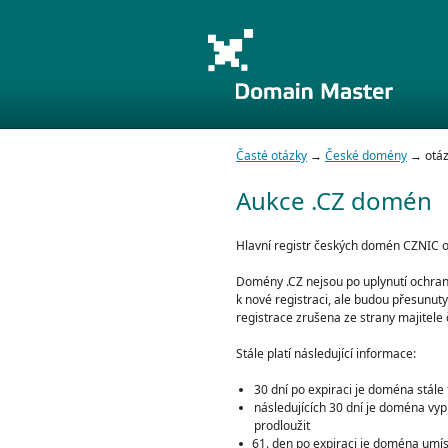
Časté otázky
→
České domény
→ otáz
Aukce .CZ domén
Hlavní registr českých domén CZNIC od
Domény .CZ nejsou po uplynutí ochran
k nové registraci, ale budou přesunut
registrace zrušena ze strany majitele
Stále platí následující informace:
30 dní po expiraci je doména stále 
následujících 30 dní je doména vyp
prodloužit
den po expiraci je doména umí