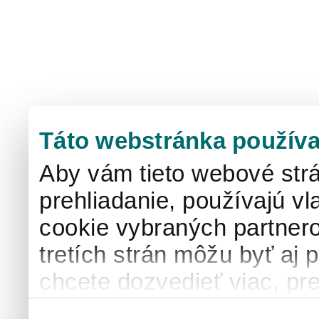
Táto webstránka používa
Aby vám tieto webové strá
prehliadanie, používajú v
cookie vybraných partnero
tretích strán môžu byť aj 
chcete dozvedieť viac, pre
používaní súborov cook