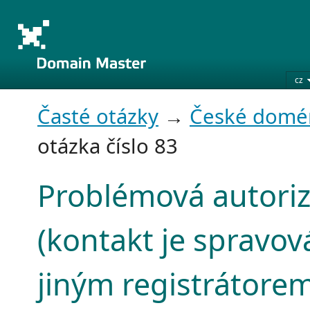
cz
Časté otázky
→
České domé
otázka číslo 83
Problémová autori
(kontakt je spravov
jiným registrátore