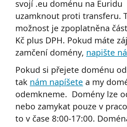
svojí .eu doménu na Euridu
uzamknout proti transferu. 
možnost je zpoplatněna čás
Kč plus DPH. Pokud máte zá
zamčení domény,
napište n
Pokud si přejete doménu o
tak
nám napíšete
a my dom
odemkneme. Domény lze o
nebo zamykat pouze v praco
to v čase 8:00-17:00. Domé