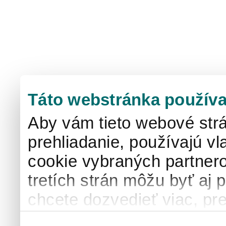
Táto webstránka používa
Aby vám tieto webové strá
prehliadanie, používajú v
cookie vybraných partnero
tretích strán môžu byť aj 
chcete dozvedieť viac, pre
používaní súborov cook