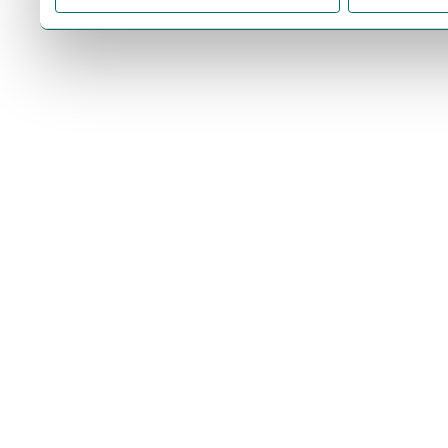
cookie do vášho zariadeni
súhlasíte s ukladaním len