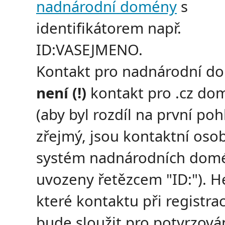
nadnárodní domény
s
identifikátorem např.
ID:VASEJMENO.
Kontakt pro nadnárodní d
není (!)
kontakt pro .cz do
(aby byl rozdíl na první poh
zřejmý, jsou kontaktní oso
systém nadnárodních dom
uvozeny řetězcem "ID:"). H
které kontaktu při registrac
bude sloužit pro potvrzov