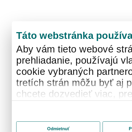
Táto webstránka používa
Aby vám tieto webové strá
prehliadanie, používajú v
cookie vybraných partnero
tretích strán môžu byť aj 
chcete dozvedieť viac, pre
používaní súborov cook
"Prispôsobiť" a spravujte 
tlačidlo "Prijať všetko" s
Odmietnuť
P