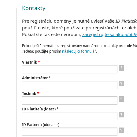
Kontakty
Pre registráciu domény je nutné uviesť Vaše
ID Platiteľ
použiť to isté, ktoré používate pri registráciách .cz al
Pokiaľ ste tak ešte neurobili,
zaregistrujte sa ako
platite
Pokud ještě nemáte zaregistrovány nadnárodní kontakty pro role
Vl
Technik
použijte prosím
následující formulář
.
Vlastník
*
?
Administrátor
*
?
Technik
*
?
ID Platiteľa (idacc)
*
?
ID Partnera (iddealer)
?