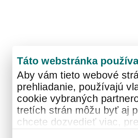
Táto webstránka používa
Aby vám tieto webové strá
prehliadanie, používajú v
cookie vybraných partnero
tretích strán môžu byť aj 
chcete dozvedieť viac, pre
používaní súborov cook