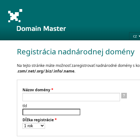
cz
Registrácia nadnárodnej domény
Na tejto stránke máte možnosť zaregistrovať nadnárodné domény s k
.com/.net/.org/.biz/.info/.name
.
Názov domény
*
?
tld
Dĺžka registrácie
*