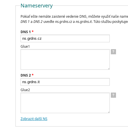
Nameservery
Pokiaľ ešte nemáte zaistené vedenie DNS, môžete využiť naše nam
DNS 1
a
DNS 2
uveďte
ns.grdns.cz
a
ns.grdns.it
. Túto službu poskytu
DNS 1
*
Glue1
?
DNS 2
*
Glue2
?
Zobrazit další NS