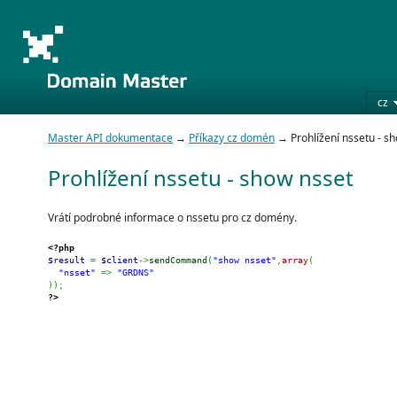
cz
Master API dokumentace
→
Příkazy cz domén
→ Prohlížení nssetu - s
Prohlížení nssetu - show nsset
Vrátí podrobné informace o nssetu pro cz domény.
<?php
$result
=
$client
->
sendCommand
(
"show nsset"
,
array
(
"nsset"
=>
"GRDNS"
)
)
;
?>