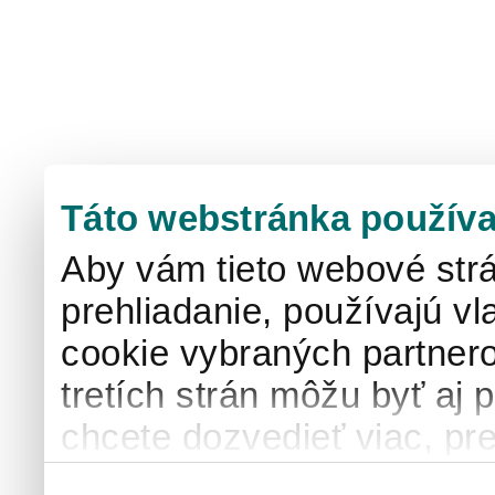
Táto webstránka používa
Aby vám tieto webové strá
prehliadanie, používajú v
cookie vybraných partnero
tretích strán môžu byť aj 
chcete dozvedieť viac, pre
používaní súborov cook