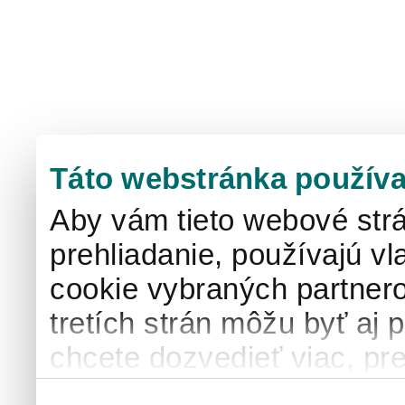
Táto webstránka používa
Aby vám tieto webové strá
prehliadanie, používajú v
cookie vybraných partnero
tretích strán môžu byť aj 
chcete dozvedieť viac, pre
používaní súborov cook