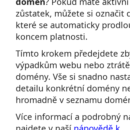
domén
? Pokud máte aktivní 
zůstatek, můžete si označit
které se automaticky prodlo
koncem platnosti.
Tímto krokem předejdete z
výpadkům webu nebo ztrátě 
domény. Vše si snadno nasta
detailu konkrétní domény n
hromadně v seznamu domé
Více informací a podrobný 
najdete v naší
nápovědě k