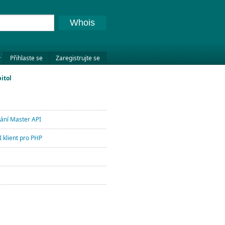
Whois
Přihlaste se
Zaregistrujte se
itol
lání Master API
 klient pro PHP