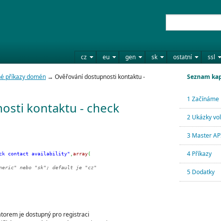
cz
eu
gen
sk
ostatní
ssl
é příkazy domén
→ Ověřování dostupnosti kontaktu -
Seznam kap
1 Začínáme
osti kontaktu - check
2 Ukázky vo
3 Master API
4 Příkazy
ck contact availability"
,
array
(
neric" nebo "sk"; default je "cz"
5 Dodatky
kátorem je dostupný pro registraci