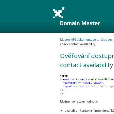
Master API dokumentace
→
Všeobecn
check contact availability
Ověřování dostupn
contact availability
<?php
$result
=
$client
->
sendCommand
(
"che
"contact"
=>
"KAREL-URBAN"
,
"type"
=>
"cz"
// "cz", "eu", "ge
)
)
;
?>
Možné návratové hodnoty:
available - kontakt s tímto identifi