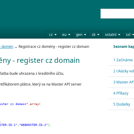
cz
eu
gen
sk
ostatní
ssl
cz domén
→ Registrace cz domény - register cz domain
Seznam kap
ny - register cz domain
1 Začínáme
2 Ukázky vo
atba bude uhrazena z kreditního účtu.
3 Master API
tifikátorem plátce, který se na Master API server
4 Příkazy
5 Dodatky
ister cz domain"
,
array
(
,
STER-ID-1"
,
"WEBHOSTER-ID-2"
)
,