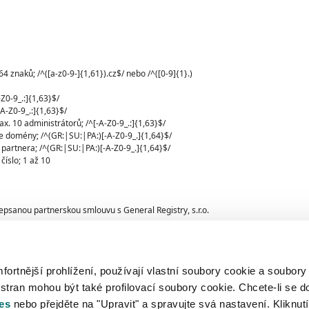
 znaků; /^([a-z0-9-]{1,61}).cz$/ nebo /^([0-9]{1}.)
Z0-9_.:]{1,63}$/
A-Z0-9_.:]{1,63}$/
x. 10 administrátorů; /^[-A-Z0-9_.:]{1,63}$/
ce domény; /^(GR:|SU:|PA:)[-A-Z0-9_.]{1,64}$/
 partnera; /^(GR:|SU:|PA:)[-A-Z0-9_.]{1,64}$/
číslo; 1 až 10
depsanou partnerskou smlouvu s General Registry, s.r.o.
 hodnotu do pole idacc.
ít do pole iddealer. V takovém případě systém vrátí chybu
rtnější prohlížení, používají vlastní soubory cookie a soubory
 stran mohou být také profilovací soubory cookie. Chcete-li se d
ítky uvedeny regulární porovnávací výrazy (Perl
es
nebo přejděte na "Upravit" a spravujte svá nastavení. Kliknutí