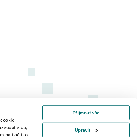
Přijmout vše
 cookie
ozvědět více,
Upravit
m na tlačítko