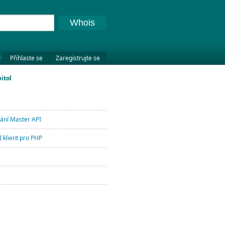
Whois
Přihlaste se
Zaregistrujte se
itol
lání Master API
 klient pro PHP