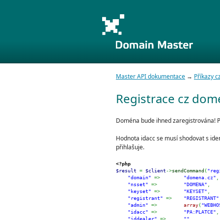
Master API dokumentace
→
Příkazy 
Registrace cz domé
Doména bude ihned zaregistrována! Pl
Hodnota idacc se musí shodovat s iden
přihlašuje.
<?php
$result
=
$client
->
sendCommand
(
"reg
"domain"
=>
"domena.cz"
,
"nsset"
=>
"DOMENA"
,
"keyset"
=>
"KEYSET"
,
"registrant"
=>
"REGISTRANT"
"admin"
=>
array
(
"WEBHO
"idacc"
=>
"PA:PLATCE"
,
"iddealer"
=>
""
,