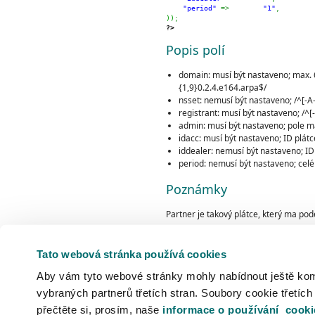
"period"
=>
"1"
,
)
)
;
?>
Popis polí
domain: musí být nastaveno; max. 64
{1,9}0.2.4.e164.arpa$/
nsset: nemusí být nastaveno; /^[-A-
registrant: musí být nastaveno; /^[-
admin: musí být nastaveno; pole ma
idacc: musí být nastaveno; ID plát
iddealer: nemusí být nastaveno; ID
period: nemusí být nastaveno; celé 
Poznámky
Partner je takový plátce, který ma po
ID partnera je možné vždy použít jako
Tato webová stránka používá cookies
ID “obyčejného” plátce však nelze použ
Aby vám tyto webové stránky mohly nabídnout ještě komfo
neexistující iddealer.
vybraných partnerů třetích stran. Soubory cookie třetích
V popisu některých polí jsou mezi lom
přečtěte si, prosím, naše
informace o používání cooki