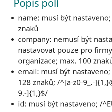
Popis polí
name: musí být nastaveno;
znaků
company: nemusí být nast
nastavovat pouze pro firmy
organizace; max. 100 znak
email: musí být nastaveno;
128 znaků; /^[a-z0-9_.-]{1,}
9.-]{1,}$/
id: musí být nastaveno; /^E