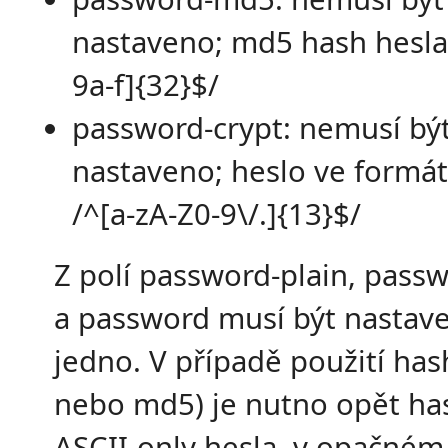
nastaveno; md5 hash hesla;
9a-f]{32}$/
password-crypt: nemusí bý
nastaveno; heslo ve formát
/^[a-zA-Z0-9\/.]{13}$/
Z polí password-plain, pas
a password musí být nastav
jedno. V případě použití has
nebo md5) je nutno opět ha
ASCII-only hesla, v opačném