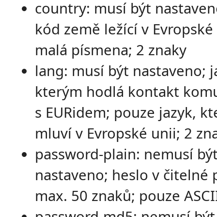
country: musí být nastaven
kód země ležící v Evropské 
malá písmena; 2 znaky
lang: musí být nastaveno; j
kterým hodlá kontakt kom
s EURidem; pouze jazyk, k
mluví v Evropské unii; 2 zn
password-plain: nemusí bý
nastaveno; heslo v čitelné
max. 50 znaků; pouze ASCI
password-md5: nemusí být