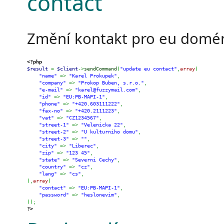
contact
Změní kontakt pro eu domé
<?php
$result
=
$client
->
sendCommand
(
"update eu contact"
,
array
(
"name"
=>
"Karel Prokupek"
,
"company"
=>
"Prokop Buben, s.r.o."
,
"e-mail"
=>
"karel@fuzzymail.com"
,
"id"
=>
"EU:PB-MAPI-1"
,
"phone"
=>
"+420.603111222"
,
"fax-no"
=>
"+420.2111223"
,
"vat"
=>
"CZ1234567"
,
"street-1"
=>
"Velenicka 22"
,
"street-2"
=>
"U kulturniho domu"
,
"street-3"
=>
""
,
"city"
=>
"Liberec"
,
"zip"
=>
"123 45"
,
"state"
=>
"Severni Cechy"
,
"country"
=>
"cz"
,
"lang"
=>
"cs"
,
)
,
array
(
"contact"
=>
"EU:PB-MAPI-1"
,
"password"
=>
"heslonevim"
,
)
)
;
?>