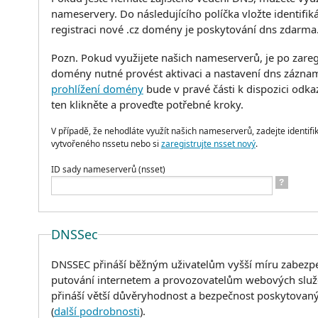
nameservery. Do následujícího políčka vložte identifik
registraci nové .cz domény je poskytování dns zdarma
Pozn. Pokud využijete našich nameserverů, je po zareg
domény nutné provést aktivaci a nastavení dns zázna
prohlížení domény
bude v pravé části k dispozici odk
ten klikněte a proveďte potřebné kroky.
V případě, že nehodláte využít našich nameserverů, zadejte identifik
vytvořeného nssetu nebo si
zaregistrujte nsset nový
.
ID sady nameserverů (nsset)
?
DNSSec
DNSSEC přináší běžným uživatelům vyšší míru zabezpeč
putování internetem a provozovatelům webových služe
přináší větší důvěryhodnost a bezpečnost poskytovan
(
další podrobnosti
).