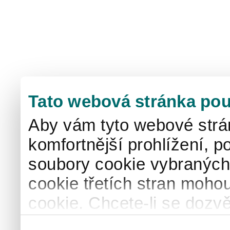
Tato webová stránka pou
Aby vám tyto webové strá
komfortnější prohlížení, p
soubory cookie vybraných 
cookie třetích stran mohou
cookie. Chcete-li se dozvě
naše
informace o použív