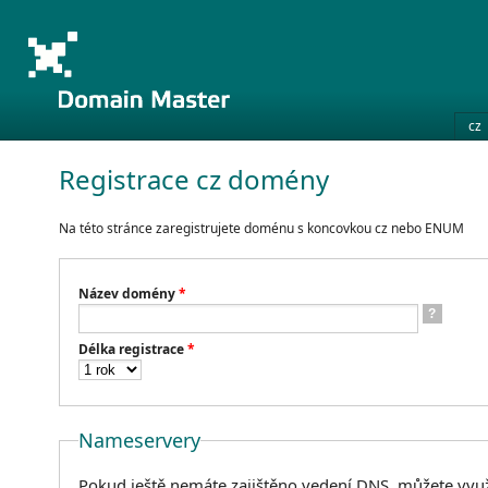
cz
Registrace cz domény
Na této stránce zaregistrujete doménu s koncovkou cz nebo ENUM
Název domény
*
?
Délka registrace
*
Nameservery
Pokud ještě nemáte zajištěno vedení DNS, můžete využ