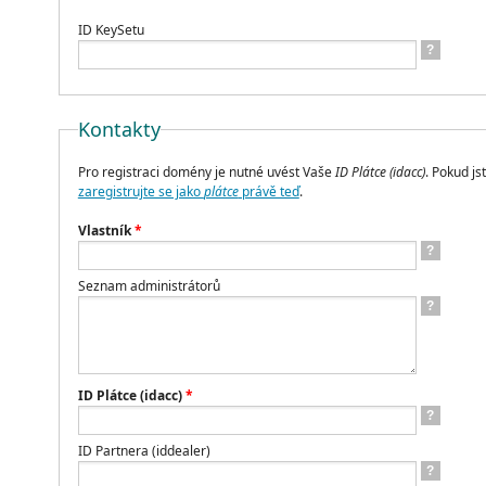
ID KeySetu
?
Kontakty
Pro registraci domény je nutné uvést Vaše
ID Plátce (idacc)
. Pokud jst
zaregistrujte se jako
plátce
právě teď
.
Vlastník
*
?
Seznam administrátorů
?
ID Plátce (idacc)
*
?
ID Partnera (iddealer)
?