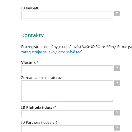
ID KeySetu
?
Kontakty
Pro registraci domény je nutné uvést Vaše
ID Plátce (idacc)
. Pokud jst
zaregistrujte se jako
plátce
právě teď
.
Vlastník
*
?
Zoznam administrátorov
?
ID Platiteľa (idacc)
*
?
ID Partnera (iddealer)
?