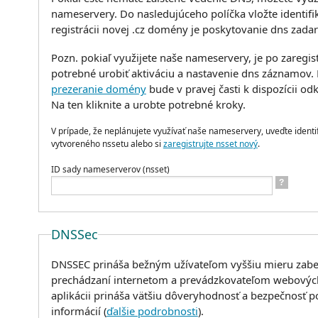
nameservery. Do nasledujúceho políčka vložte identifi
registrácii novej .cz domény je poskytovanie dns zada
Pozn. pokiaľ využijete naše nameservery, je po zareg
potrebné urobiť aktiváciu a nastavenie dns záznamov.
prezeranie domény
bude v pravej časti k dispozícii od
Na ten kliknite a urobte potrebné kroky.
V prípade, že neplánujete využívať naše nameservery, uveďte identif
vytvoreného nssetu alebo si
zaregistrujte nsset nový
.
ID sady nameserverov (nsset)
?
DNSSec
DNSSEC prináša bežným užívateľom vyššiu mieru zabez
prechádzaní internetom a prevádzkovateľom webových
aplikácii prináša vätšiu dôveryhodnosť a bezpečnosť 
informácií (
ďalšie podrobnosti
).