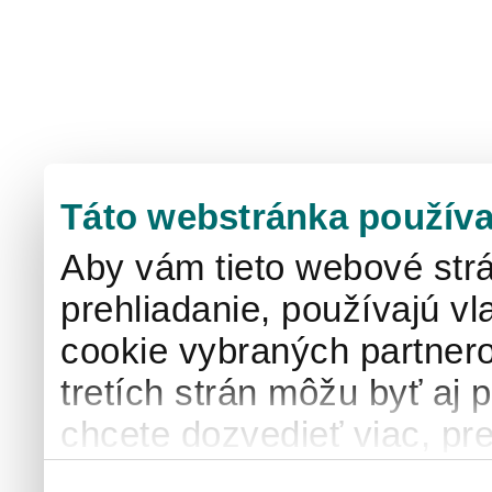
Táto webstránka používa
Aby vám tieto webové strá
prehliadanie, používajú v
cookie vybraných partnero
tretích strán môžu byť aj 
chcete dozvedieť viac, pre
používaní súborov cook