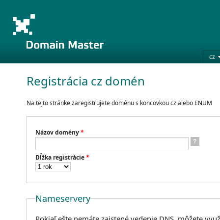
cz
Registrácia cz domén
Na tejto stránke zaregistrujete doménu s koncovkou cz alebo ENUM
Názov domény
*
?
Dĺžka registrácie
*
Nameservery
Pokiaľ ešte nemáte zaistené vedenie DNS, môžete využ