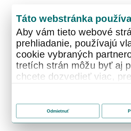
Táto webstránka používa
Aby vám tieto webové strá
prehliadanie, používajú v
cookie vybraných partnero
tretích strán môžu byť aj 
chcete dozvedieť viac, pre
používaní súborov cook
"Prispôsobiť" a spravujte 
tlačidlo "Prijať všetko" s
Odmietnuť
P
cookie do vášho zariadeni