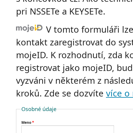
pri NSSETe a KEYSETe.
V tomto formuláři lz
kontakt zaregistrovat do sy
mojeID. K rozhodnutí, zda k
registrovat jako mojeID, bu
vyzváni v některém z následu
kroků. Zde se dozvíte
více o
Osobné údaje
Meno
*