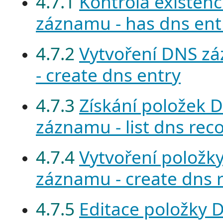
4.7.1
Kontrola existen
záznamu - has dns ent
4.7.2
Vytvoření DNS z
- create dns entry
4.7.3
Získání položek 
záznamu - list dns rec
4.7.4
Vytvoření položk
záznamu - create dns 
4.7.5
Editace položky 