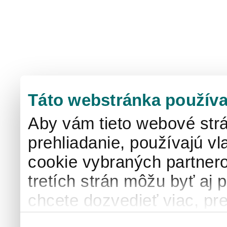
Táto webstránka používa
Aby vám tieto webové strá
prehliadanie, používajú v
cookie vybraných partnero
tretích strán môžu byť aj 
chcete dozvedieť viac, pre
používaní súborov cook