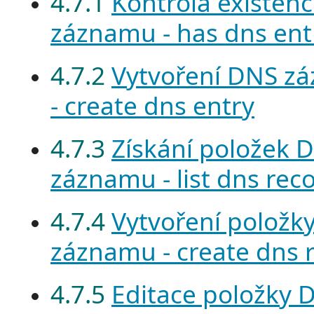
4.7.1
Kontrola existen
záznamu - has dns ent
4.7.2
Vytvoření DNS z
- create dns entry
4.7.3
Získání položek 
záznamu - list dns rec
4.7.4
Vytvoření položk
záznamu - create dns 
4.7.5
Editace položky 