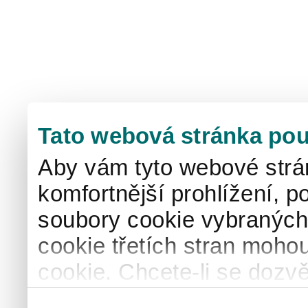
Tato webová stránka pou
Aby vám tyto webové strá
komfortnější prohlížení, p
soubory cookie vybraných 
cookie třetích stran mohou
cookie. Chcete-li se dozvě
naše
informace o použív