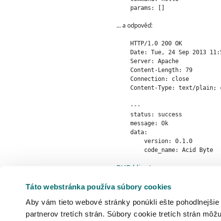
... a odpověď:
    HTTP/1.0 200 OK

    Date: Tue, 24 Sep 2013 11:5
    Server: Apache

    Content-Length: 79

    Connection: close

    Content-Type: text/plain; 
    ---

    status: success

    message: Ok

    data: 

        version: 0.1.0

PHP klient
    <?php

Táto webstránka používa súbory cookies
    $result = $client->sendCom
Aby vám tieto webové stránky ponúkli ešte pohodlnejšie
    $result->isSuccess(); // tr
    $result->isTemporaryError()
partnerov tretích strán. Súbory cookie tretích strán môžu