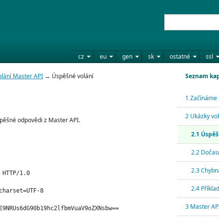
cz
eu
gen
sk
ostatné
ssl
lání Master API
→ Úspěšné volání
Seznam kap
1 Začínáme
2 Ukázky vo
úspěšné odpovědi z Master API.
2.1 Úspěš
2.2 Dočas
2.3 Chybn
HTTP/1.0

2.4 Příkla
charset=UTF-8

3 Master API
E9NRUs6dG90b19hc2lfbmVuaV9oZXNsbw==
