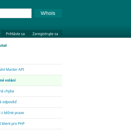
Whois
Prihláste sa
Zaregistrujte sa
itol
lání Master API
né volání
ná chyba
á odpověď
d z běžné praxe
 klient pro PHP