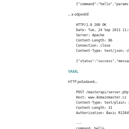
... a odpověď:
    HTTP/1.0 200 OK

    Date: Tue, 24 Sep 2013 11:4
    Server: Apache

    Content-Length: 86

    Connection: close

    Content-Type: text/json; ch
YAML
HTTP požadavek...
    POST /masterapi/server.php 
    Host: www.domainmaster.cz

    Content-Type: text/plain; 
    Content-Length: 31

    Authorization: Basic R1I6V
    ---

    command: hello
