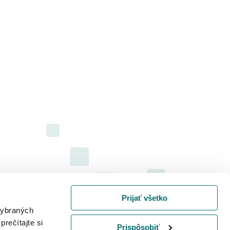
Prijať všetko
 vybraných
prečítajte si
Prispôsobiť