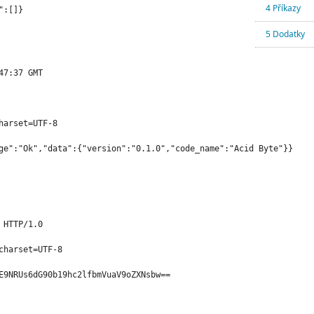
4 Příkazy
5 Dodatky
7:37 GMT

arset=UTF-8

HTTP/1.0

charset=UTF-8

E9NRUs6dG90b19hc2lfbmVuaV9oZXNsbw==
