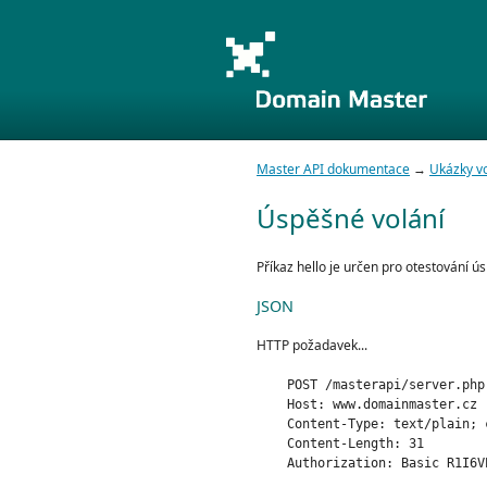
Master API dokumentace
→
Ukázky vo
Úspěšné volání
Příkaz hello je určen pro otestování 
JSON
HTTP požadavek...
    POST /masterapi/server.php 
    Host: www.domainmaster.cz

    Content-Type: text/plain; 
    Content-Length: 31

    Authorization: Basic R1I6V