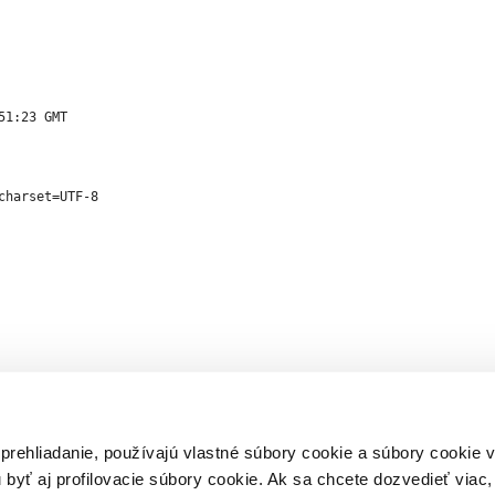
1:23 GMT

charset=UTF-8

mand("hello");

 prehliadanie, používajú vlastné súbory cookie a súbory cookie
ue

; // false

 byť aj profilovacie súbory cookie. Ak sa chcete dozvedieť viac, 