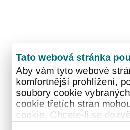
Tato webová stránka pou
Aby vám tyto webové strá
komfortnější prohlížení, p
soubory cookie vybraných 
cookie třetích stran mohou
cookie. Chcete-li se dozvě
naše
informace o použív