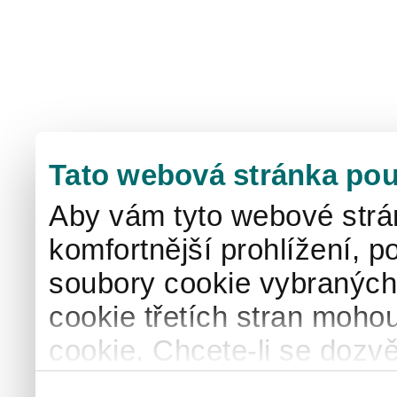
Tato webová stránka pou
Aby vám tyto webové strá
komfortnější prohlížení, p
soubory cookie vybraných 
cookie třetích stran mohou
cookie. Chcete-li se dozvě
naše
informace o použív