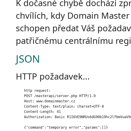
K dočasné chybě dochází zpr
chvílích, kdy Domain Master
schopen předat Váš požada
patřičnému centrálnímu regi
JSON
HTTP požadavek...
    http request:

    POST /masterapi/server.php HTTP/1.0

    Host: www.domainmaster.cz

    Content-Type: text/plain; charset=UTF-8

    Content-Length: 41

    Authorization: Basic R1I6VE9NRUs6dG90b19hc2lfbmVuaV9o