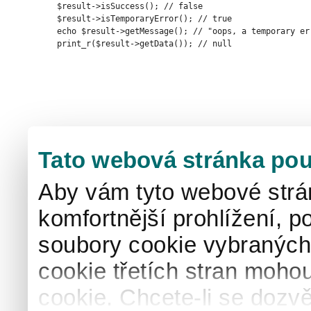
    $result->isSuccess(); // false

    $result->isTemporaryError(); // true

    echo $result->getMessage(); // "oops, a temporary er
Tato webová stránka pou
Aby vám tyto webové strá
komfortnější prohlížení, p
soubory cookie vybraných 
cookie třetích stran mohou
cookie. Chcete-li se dozvě