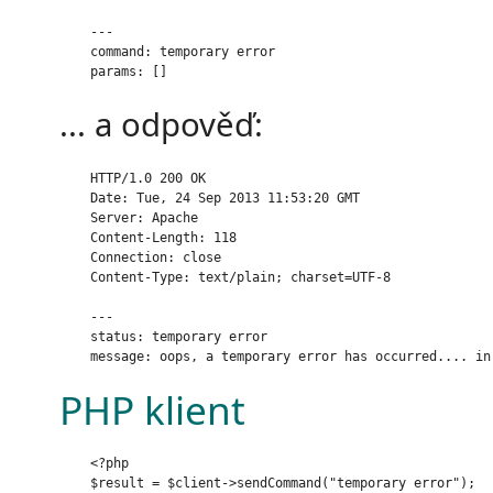
    ---

    command: temporary error

... a odpověď:
    HTTP/1.0 200 OK

    Date: Tue, 24 Sep 2013 11:53:20 GMT

    Server: Apache

    Content-Length: 118

    Connection: close

    Content-Type: text/plain; charset=UTF-8

    ---

    status: temporary error

PHP klient
    <?php

    $result = $client->sendCommand("temporary error");
