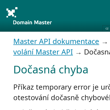
cz
Master API dokumentace
volání Master API
→ Dočasná
Dočasná chyba
Příkaz temporary error je ur
otestování dočasně chybové