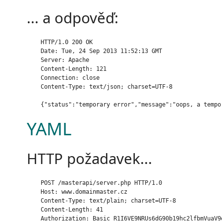
... a odpověď:
    HTTP/1.0 200 OK

    Date: Tue, 24 Sep 2013 11:52:13 GMT

    Server: Apache

    Content-Length: 121

    Connection: close

    Content-Type: text/json; charset=UTF-8

YAML
HTTP požadavek...
    POST /masterapi/server.php HTTP/1.0

    Host: www.domainmaster.cz

    Content-Type: text/plain; charset=UTF-8

    Content-Length: 41

    Authorization: Basic R1I6VE9NRUs6dG90b19hc2lfbmVuaV9o