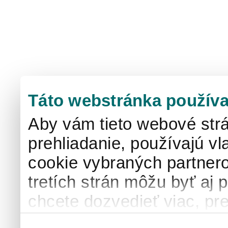
Táto webstránka používa
Aby vám tieto webové strá
prehliadanie, používajú v
cookie vybraných partnero
tretích strán môžu byť aj 
chcete dozvedieť viac, pre
používaní súborov cook