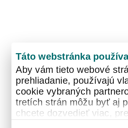
Táto webstránka používa
Aby vám tieto webové strá
prehliadanie, používajú v
cookie vybraných partnero
tretích strán môžu byť aj 
chcete dozvedieť viac, pre
používaní súborov cook