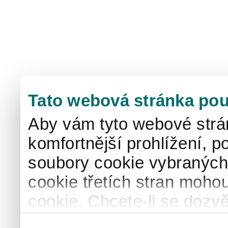
Tato webová stránka pou
Aby vám tyto webové strá
komfortnější prohlížení, p
soubory cookie vybraných 
cookie třetích stran mohou
cookie. Chcete-li se dozvě
naše
informace o použív