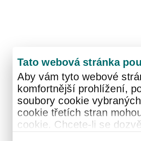
Tato webová stránka pou
Aby vám tyto webové strá
komfortnější prohlížení, p
soubory cookie vybraných 
cookie třetích stran mohou
cookie. Chcete-li se dozvě
naše
informace o použív