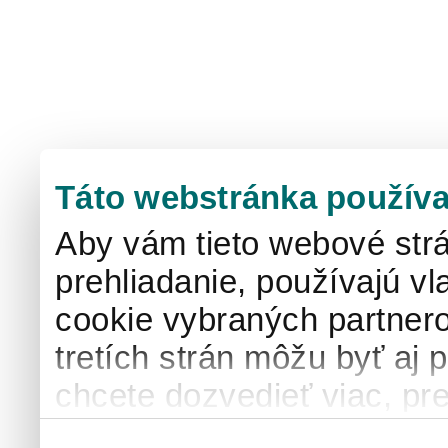
Táto webstránka používa
Aby vám tieto webové strá
prehliadanie, používajú v
cookie vybraných partnero
tretích strán môžu byť aj 
chcete dozvedieť viac, pre
používaní súborov cook