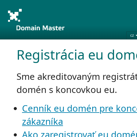
cz
Registrácia eu do
Sme akreditovaným registr
domén s koncovkou eu.
Cenník eu domén pre kon
zákazníka
Ako zaregistrovať eu domé