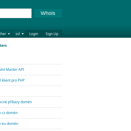
Whois
ther
ssl
Login
Sign Up
ters
lání Master API
 klient pro PHP
ecné příkazy domén
zy cz domén
zy eu domén