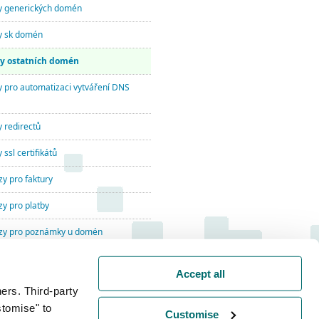
zy generických domén
zy sk domén
zy ostatních domén
y pro automatizaci vytváření DNS
y redirectů
 ssl certifikátů
zy pro faktury
zy pro platby
azy pro poznámky u domén
ní příkazy
Accept all
ers. Third-party
stomise" to
Customise