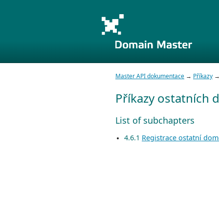
Master API dokumentace
→
Příkazy
→ 
Příkazy ostatních
List of subchapters
4.6.1
Registrace ostatní dom