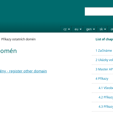
cz
eu
gen
sk
o
Příkazy ostatních domén
List of chap
 domén
1 Začínáme
2 Ukázky vo
3 Master API
ény - register other domain
4 Příkazy
4.1 Všeob
4.2 Příka
4.3 Příka