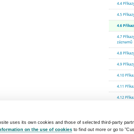
4.4 Příka
4.5 Příka
4.6 Příka
4.7 Příkaz
záznamů
4.8 Příkaz
4.9 Příkazy
4.10 Příka
4.11 Příka
4.12 Přík
4.13 Ostat
5 Dodatky
site uses its own cookies and those of selected third-party partn
nformation on the use of cookies
to find out more or go to "Cu